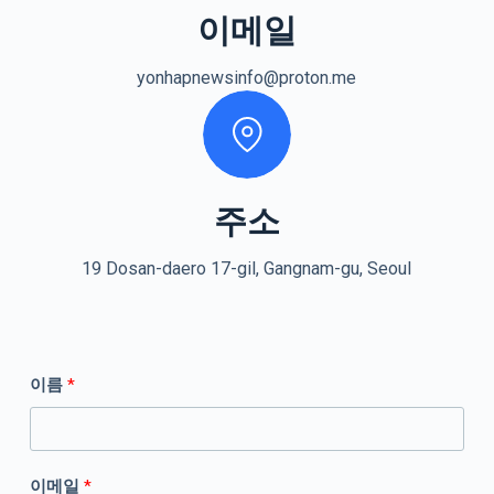
이메일
yonhapnewsinfo@proton.me
주소
19 Dosan-daero 17-gil, Gangnam-gu, Seoul
이름
*
이메일
*