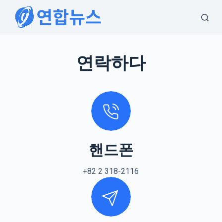
S
k
i
p
연락하다
t
o
c
o
n
t
e
핸드폰
n
t
+82 2 318-2116