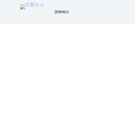
S
연락하다
k
i
p
t
o
c
o
n
t
e
n
하반
t
력"
반도체
·2차