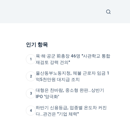
인기 항목
육·해·공군 前총장 46명 "사관학교 통합
재검토 강력 건의"
울산동부노동지청, 체불 근로자 임금 1
억5천만원 대지급 조치
대형은 찬바람, 중소형 완판…상반기
체
IPO '양극화'
하반기 신용등급, 업종별 온도차 커진
다…관건은 "기업 체력"
학