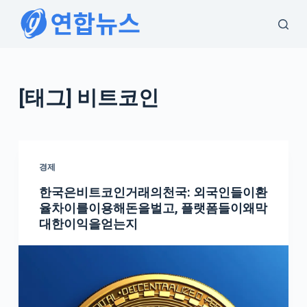
S
k
i
p
t
[태그
] 비트코인
o
c
o
n
경제
t
한국은비트코인거래의천국: 외국인들이환
e
율차이를이용해돈을벌고, 플랫폼들이왜막
n
대한이익을얻는지
t