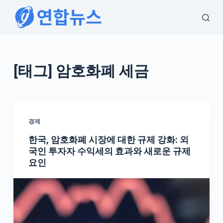
S
k
i
p
t
[태그
] 암호화폐 세금
o
c
o
n
경제
t
한국, 암호화폐 시장에 대한 규제 강화: 외
e
국인 투자자 수익세의 효과와 새로운 규제
n
요인
t